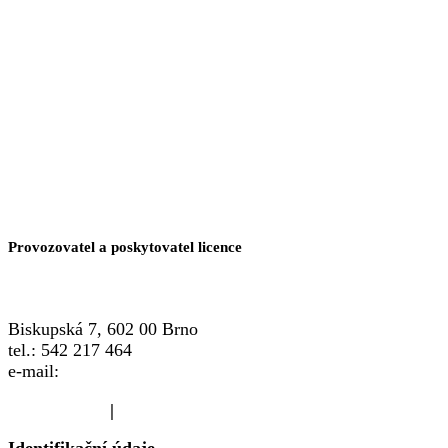
Provozovatel a poskytovatel licence
Biskupská 7, 602 00 Brno
tel.: 542 217 464
e-mail:
info@crsp.cz
www.crsp.cz
|
www.familypoint.cz