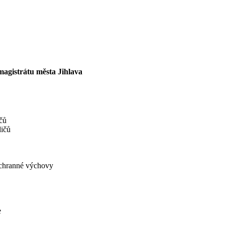
 magistrátu města Jihlava
čů
dičů
ochranné výchovy
e