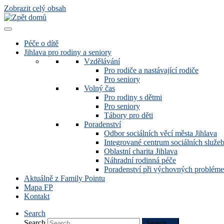
Zobrazit celý obsah
Péče o dítě
Jihlava pro rodiny a seniory
Vzdělávání
Pro rodiče a nastávající rodiče
Pro seniory
Volný čas
Pro rodiny s dětmi
Pro seniory
Tábory pro děti
Poradenství
Odbor sociálních věcí města Jihlava
Integrované centrum sociálních služeb
Oblastní charita Jihlava
Náhradní rodinná péče
Poradenství při výchovných problém
Aktuálně z Family Pointu
Mapa FP
Kontakt
Search
Search
Search …