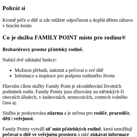
Pohrát si
Kromě péče o dítě si zde můžete odpočinout a dopřát dětem zábavu
v hracím koutu
Co je služba FAMILY POINT místo pro rodinu®
Bezbariérový prostor přátelský rodině.
Nabízí dvě základní funkce:
Možnost přebalit, nakrmit a pečovat o své dítě
Informace a inspirace pro podporu rodinného života
Hlavním cílem služby Family Point je zkvalitňování životních
podmínek rodin. Family Pointy jsou zřizovány na městských či
obecních úřadech, v knihovnách, nemocnicích, centrech volného
času aj.
Služba je poskytována
zdarma
a je určena pro
rodiče
,
prarodiče
,
děti
i
veřejnost
.
Family Pointy vytváří
síť míst přátelských rodině
, která umožňují
pečovat o dítě ve veřejném prostoru
a také
získávat informace