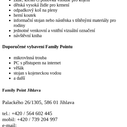
dětská vysoká židle pro krmení
odpadkový koš na pleny
herní koutek
informační stojan nebo nástěnka s tištěnými materiály pro
rodiny
jednotné venkovní a vnitřní vizuální označení
návštěvní kniha
Doporučené vybavení Family Pointu
mikrovlnná trouba
PC s přístupem na internet
věšák
stojan s kojeneckou vodou
a další
Family Point Jihlava
Palackého 26/1305, 586 01 Jihlava
tel.: +420 / 564 602 445
mobil: +420 / 739 204 997
e-mail:
familypoint.jihlava@gmail.com