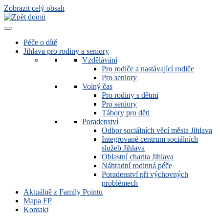
Zobrazit celý obsah
Péče o dítě
Jihlava pro rodiny a seniory
Vzdělávání
Pro rodiče a nastávající rodiče
Pro seniory
Volný čas
Pro rodiny s dětmi
Pro seniory
Tábory pro děti
Poradenství
Odbor sociálních věcí města Jihlava
Integrované centrum sociálních
služeb Jihlava
Oblastní charita Jihlava
Náhradní rodinná péče
Poradenství při výchovných
problémech
Aktuálně z Family Pointu
Mapa FP
Kontakt